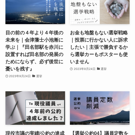
目の前の４年より４年後の
お金も地盤もない選挙戦略
未来を｜会津藩士小池漸に
｜投票に行かない人に訴求
学ぶ｜『田名部駅を赤川に
したい｜主張で勝負するか
設置すれば田名部の発展の
ら選挙カーもポスターも使
ためにならず、必ず後世に
いません
憂いを残す』
2023年9月24日
選挙
2023年9月24日
選挙
現役市議の実績/公約の達成
【選挙公約04】議員定数を