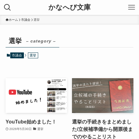
かなへび文庫
ホーム
市議会
選挙
選挙
– category –
市議会
選挙
YouTube始めました！
選挙の手続きをまとめまし
た/立候補準備から開票後ま
2026年5月30日
選挙
でのやることリスト