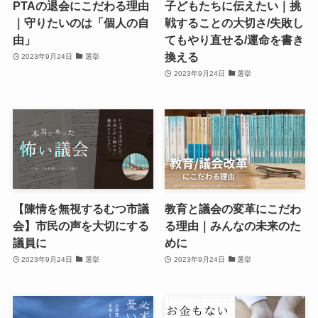
PTAの退会にこだわる理由
子どもたちに伝えたい｜挑
｜守りたいのは「個人の自
戦することの大切さ/失敗し
由」
てもやり直せる/運命を書き
換える
2023年9月24日
選挙
2023年9月24日
選挙
【陳情を無視するむつ市議
教育と議会の変革にこだわ
会】市民の声を大切にする
る理由｜みんなの未来のた
議員に
めに
2023年9月24日
選挙
2023年9月24日
選挙