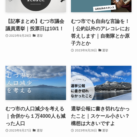
【記事まとめ】むつ市議会
むつ市でも自由な言論を！
議員選挙｜投票日は10/1！
｜公約以外のアレコレにお
答えします｜自衛隊とか原
2023年9月29日
選挙
子力とか
2023年9月28日
選挙
むつ市の人口減少を考える
選挙公報に書き切れなかっ
｜合併から１万4000人も減
たこと｜スケール小さい？
った人口
構想は大きいですよ
2023年9月27日
選挙
2023年9月26日
選挙