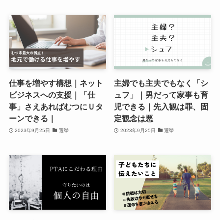
仕事を増やす構想｜ネット
主婦でも主夫でもなく「シ
ビジネスへの支援｜「仕
ュフ」｜男だって家事も育
事」さえあればむつにＵタ
児できる｜先入観は罪、固
ーンできる｜
定観念は悪
2023年9月25日
選挙
2023年9月25日
選挙