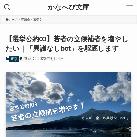
かなへび文庫
ホーム
市議会
選挙
【選挙公約03】若者の立候補者を増やし
たい｜「異議なしbot」を駆逐します
2023年9月24日
選挙
選挙