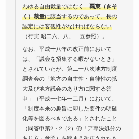
わゆる自由裁量ではなく、
覊束（きそ
く）裁量
に該当するのであって、長の
認定には客観性がなければならない
（行実 昭二六、八、一五参照）。
なお、平成十八年の改正前において
は、「議会を招集する暇がないとき」
とされていたが、第二十八次地方制度
調査会の「地方の自主性・自律性の拡
大及び地方議会のあり方に関する答
申」（平成一七年一二月）において、
「制度本来の趣旨に即した要件の明確
化等を図るべきである」とされたこと
（同答申第2・2（2）⑥「ア専決処分の
あり方」参照）を踏まえ改正されたも