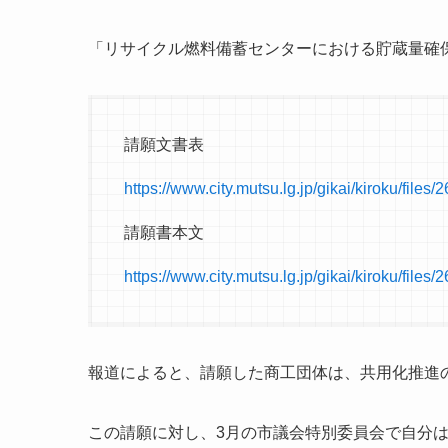
「リサイクル燃料備蓄センターにおける貯蔵量確
請願文書表
https://www.city.mutsu.lg.jp/gikai/kiroku/file
請願書本文
https://www.city.mutsu.lg.jp/gikai/kiroku/files/
報道によると、請願した商工団体は、共用化推進
この請願に対し、3月の市議会特別委員会で自分