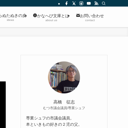
らぬたぬきの皮
かなへび文庫とは
お問い合わせ
ideas
about us
contact
高橋 征志
むつ市議会議員/専業シュフ
専業シュフの市議会議員。
本といきもの好きの２児の父。