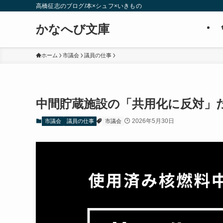
高橋征志のブログ/本×シュフ×いきもの
かなへび文庫
ホーム
市議会
議員の仕事
中間貯蔵施設の「共用化に反対」
2026年5月30日
市議会
議員の仕事
市議会