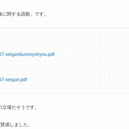
保に関する請願」です。
s/267-seiganbunnsyohyou.pdf
267-seigan.pdf
の立場だそうです。
は賛成しました。