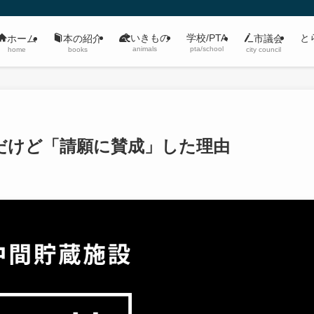
いきもの
学校/PTA
と
ホーム
本の紹介
市議会
animals
pta/school
home
books
city council
だけど「請願に賛成」した理由